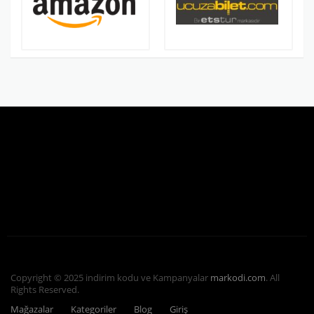
Copyright © 2025 indirim kodu ve Kampanyalar
markodi.com
. All
Rights Reserved.
Mağazalar
Kategoriler
Blog
Giriş