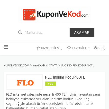
ARAMAK
İçeriğe
geç
KAYDEDILMIŞ
FAVORILER
GIRIŞ
>
>
KUPONVEKOD.COM
AYAKKABI & ÇANTA
FLO İNDIRIM KODU 400TL
FLO İndirim Kodu 400TL
KOD
FLO internet sitesinde geçerli 400 TL indirim avantajı seni
bekliyor. Yukarıda yer alan indirim kodunu kodu aç
seçeneğiyle alarak ürün siparişlerinde ücretsiz olarak
kullanabilir, bütçeni rahatlatabilirsin.