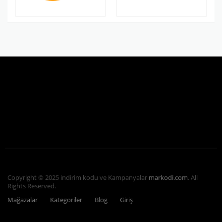
Copyright © 2025 indirim kodu ve Kampanyalar
markodi.com
. All
Rights Reserved.
Mağazalar
Kategoriler
Blog
Giriş