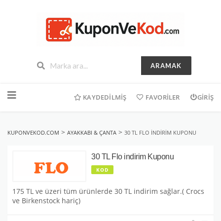
ARAMAK
İçeriğe
geç
KAYDEDILMIŞ
FAVORILER
GIRIŞ
>
>
KUPONVEKOD.COM
AYAKKABI & ÇANTA
30 TL FLO INDIRIM KUPONU
30 TL Flo indirim Kuponu
KOD
175 TL ve üzeri tüm ürünlerde 30 TL indirim sağlar.( Crocs
ve Birkenstock hariç)