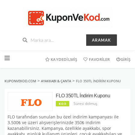
ARAMAK
İçeriğe
geç
KAYDEDILMIŞ
FAVORILER
GIRIŞ
>
>
KUPONVEKOD.COM
AYAKKABI & ÇANTA
FLO 350TL İNDIRIM KUPONU
FLO 350TL İndirim Kuponu
Süresi dolmuş
KOD
FLO tarafından sunulan bu özel indirim kampanyası ile
3.500₺ ve üzeri alışverişlerinizde 350₺ indirim
kazanabilirsiniz. Kampanya, özellikle ayakkabı, spor
ayakkabı, günlük kullanım ürünleri, çocuk ayakkabıları ve