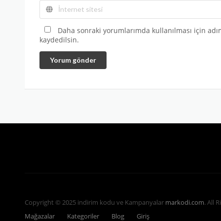
Daha sonraki yorumlarımda kullanılması için adım
kaydedilsin.
Yorum gönder
Copyright © 2025 indirim kodu ve Kampanyalar
markodi.com
. All 
Mağazalar
Kategoriler
Blog
Giriş