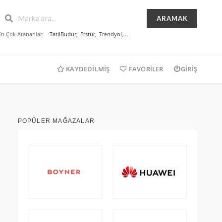
ARAMAK
En Çok Arananlar:
TatilBudur
,
Etstur
,
Trendyol
,...
KAYDEDILMIŞ
FAVORILER
GIRIŞ
POPÜLER MAĞAZALAR