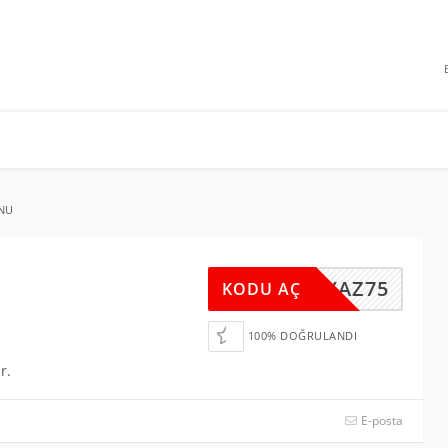
 INDIRIMLERI
ONU
YAZ75
KODU AÇ
100% DOĞRULANDI
r.
E-posta