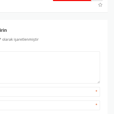
irin
*
olarak işaretlenmiştir
*
*