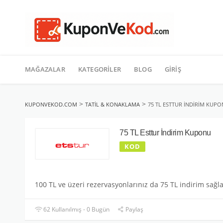
TATIL
İçeriğe
geç
MAĞAZALAR
KATEGORILER
BLOG
GIRIŞ
>
>
KUPONVEKOD.COM
TATIL & KONAKLAMA
75 TL ESTTUR İNDIRIM KUP
75 TL Esttur İndirim Kuponu
KOD
100 TL ve üzeri rezervasyonlarınız da 75 TL indirim sağla
62 Kullanılmış - 0 Bugün
Paylaş