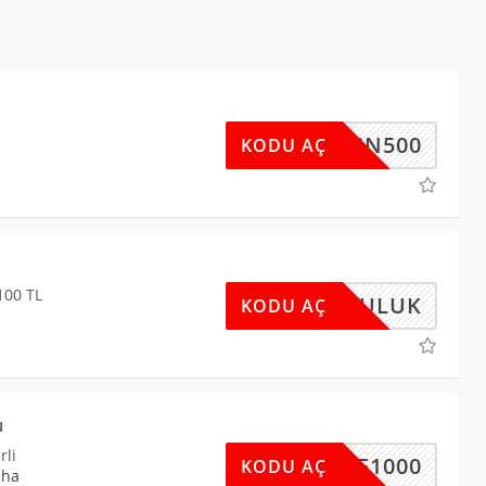
NSN500
KODU AÇ
100 TL
MUTLULUK
KODU AÇ
u
rli
UYE1000
KODU AÇ
aha