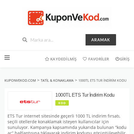
ARAMAK
İçeriğe
geç
KAYDEDILMIŞ
FAVORILER
GIRIŞ
>
>
KUPONVEKOD.COM
TATIL & KONAKLAMA
1000TL ETS TUR İNDIRIM KODU
1000TL ETS Tur İndirim Kodu
KOD
ETS Tur internet sitesinde geçerli 1000 TL indirim fırsatı,
seçili otellerde konaklamak isteyen kullanıcılar için
sunuluyor. Kampanya kapsamında yukarıda bulunan “kodu
aç” bağlantısına tıklayarak indirim kodunu görüntüleyebilir