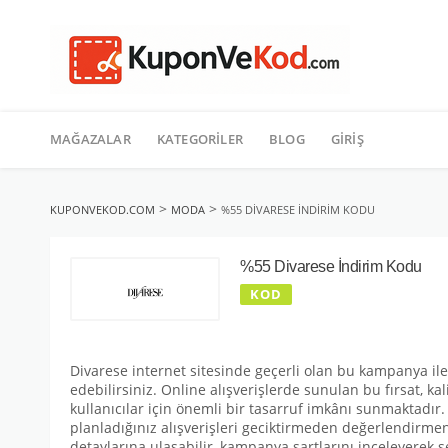
TATIL
İçeriğe
geç
MAĞAZALAR
KATEGORILER
BLOG
GIRIŞ
>
>
KUPONVEKOD.COM
MODA
%55 DIVARESE İNDIRIM KODU
%55 Divarese İndirim Kodu
KOD
Divarese internet sitesinde geçerli olan bu kampanya ile 
edebilirsiniz. Online alışverişlerde sunulan bu fırsat, kal
kullanıcılar için önemli bir tasarruf imkânı sunmaktadır
planladığınız alışverişleri geciktirmeden değerlendirmen
detaylarına ulaşabilir, kampanya şartlarını inceleyerek se