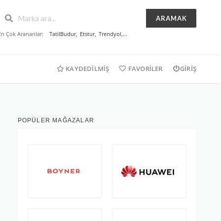
ARAMAK
En Çok Arananlar:
TatilBudur
,
Etstur
,
Trendyol
,...
KAYDEDILMIŞ
FAVORILER
GIRIŞ
POPÜLER MAĞAZALAR