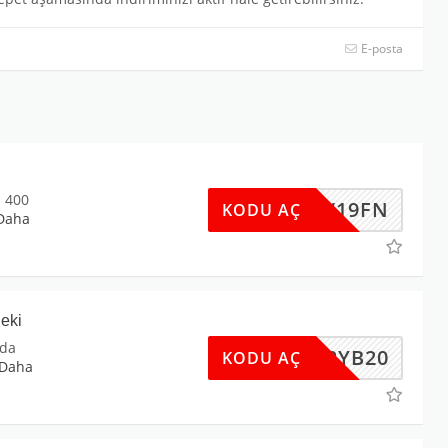
E-posta
l 400
DW19FN
KODU AÇ
Daha
eki
zda
DV2YB20
KODU AÇ
Daha