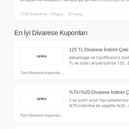
82 Kullanılmış - 0 Bugün
Paylaş
En İyi Divarese Kuponları
125 TL Divarese İndirim Çeki
Advantage ve Cardfinans'a öze
TL ve üzeri alışverişinize 125
...
Tüm Divarese Kuponları
%70+%20 Divarese İndirim Ç
2 ve üzeri ürün harcamalarını
%70 indirime ek sepette %20
...
Tüm Divarese Kuponları