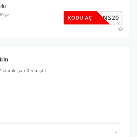
odu
50'ye
DV2NS20
KODU AÇ
irin
*
olarak işaretlenmiştir
*