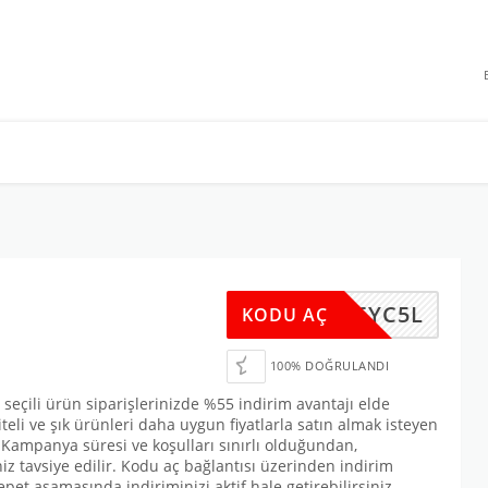
 INDIRIMLERI
M546YC5L
KODU AÇ
100% DOĞRULANDI
seçili ürün siparişlerinizde %55 indirim avantajı elde
iteli ve şık ürünleri daha uygun fiyatlarla satın almak isteyen
. Kampanya süresi ve koşulları sınırlı olduğundan,
iz tavsiye edilir. Kodu aç bağlantısı üzerinden indirim
pet aşamasında indiriminizi aktif hale getirebilirsiniz.