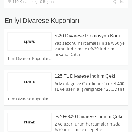
119 Kullanılmış - 0 Bugün
En İyi Divarese Kuponları
%20 Divarese Promosyon Kodu
Yaz sezonu harcamalarınıza %50'ye
varan indirime ek %20 indirim
fırsatı
...
Daha
Tüm Divarese Kuponları
125 TL Divarese İndirim Çeki
Advantage ve Cardfinans'a özel 400
TL ve üzeri alışverişinize 125
...
Daha
Tüm Divarese Kuponları
%70+%20 Divarese İndirim Çeki
2 ve üzeri ürün harcamalarınızda
%70 indirime ek sepette