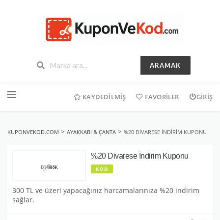
ARAMAK
İçeriğe
geç
KAYDEDILMIŞ
FAVORILER
GIRIŞ
>
>
KUPONVEKOD.COM
AYAKKABI & ÇANTA
%20 DIVARESE İNDIRIM KUPONU
%20 Divarese İndirim Kuponu
KOD
300 TL ve üzeri yapacağınız harcamalarınıza %20 indirim
sağlar.