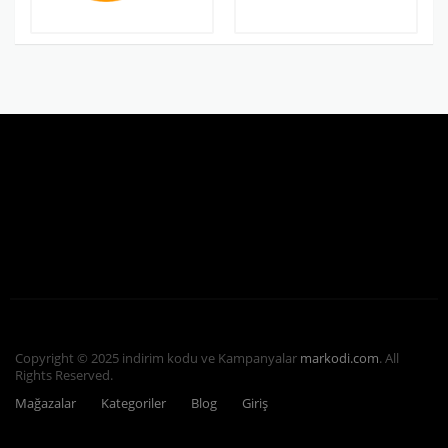
Copyright © 2025 indirim kodu ve Kampanyalar
markodi.com
. All
Rights Reserved.
Mağazalar
Kategoriler
Blog
Giriş