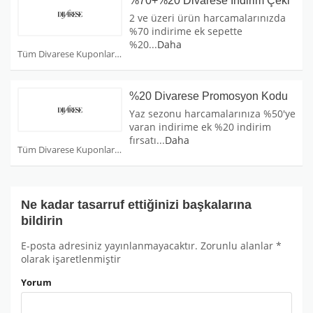
%70+%20 Divarese İndirim Çeki
2 ve üzeri ürün harcamalarınızda
%70 indirime ek sepette
%20
...
Daha
Tüm Divarese Kuponları
%20 Divarese Promosyon Kodu
Yaz sezonu harcamalarınıza %50'ye
varan indirime ek %20 indirim
fırsatı
...
Daha
Tüm Divarese Kuponları
Ne kadar tasarruf ettiğinizi başkalarına
bildirin
E-posta adresiniz yayınlanmayacaktır.
Zorunlu alanlar
*
olarak işaretlenmiştir
Yorum