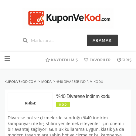
ARAMAK
İçeriğe
geç
KAYDEDILMIŞ
FAVORILER
GIRIŞ
>
>
KUPONVEKOD.COM
MODA
%40 DIVARESE INDIRIM KODU
%40 Divarese indirim kodu
KOD
Divarese bot ve çizmelerde sunduğu %40 indirim
kampanyası ile kış stilini yenilemek isteyenler için önemli
bir avantaj sağlıyor. Günlük kullanıma uygun, klasik ya da
modern tasarımlara sahip bot ve çizmeler bu kampanya