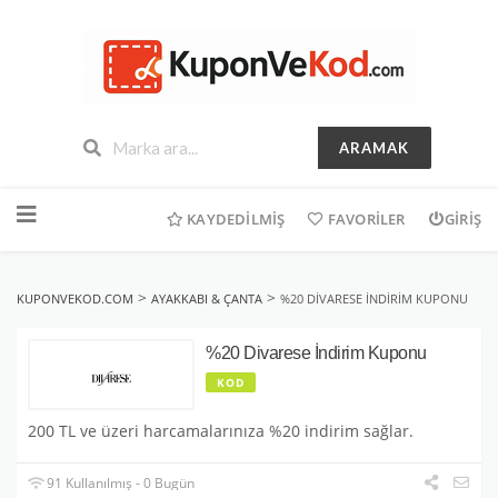
ARAMAK
İçeriğe
geç
KAYDEDILMIŞ
FAVORILER
GIRIŞ
>
>
KUPONVEKOD.COM
AYAKKABI & ÇANTA
%20 DIVARESE İNDIRIM KUPONU
%20 Divarese İndirim Kuponu
KOD
200 TL ve üzeri harcamalarınıza %20 indirim sağlar.
91 Kullanılmış - 0 Bugün