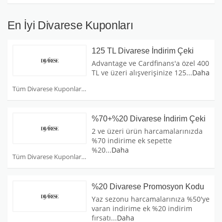
En İyi Divarese Kuponları
125 TL Divarese İndirim Çeki
Advantage ve Cardfinans'a özel 400
TL ve üzeri alışverişinize 125
...
Daha
Tüm Divarese Kuponları
%70+%20 Divarese İndirim Çeki
2 ve üzeri ürün harcamalarınızda
%70 indirime ek sepette
%20
...
Daha
Tüm Divarese Kuponları
%20 Divarese Promosyon Kodu
Yaz sezonu harcamalarınıza %50'ye
varan indirime ek %20 indirim
fırsatı
...
Daha