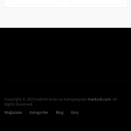
Copyright © 2025 indirim kodu ve Kampanyalar
markodi.com
. All
Rights Reserved.
Mağazalar
Kategoriler
Blog
Giriş