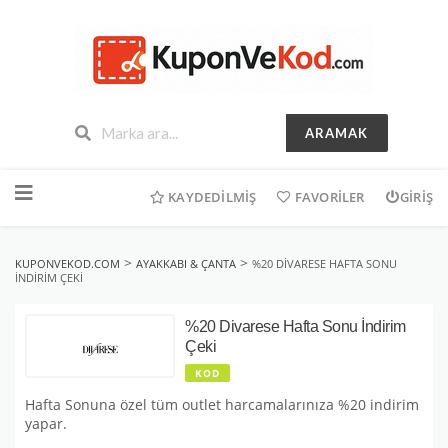
ARAMAK
İçeriğe
geç
KAYDEDILMIŞ
FAVORILER
GIRIŞ
>
>
KUPONVEKOD.COM
AYAKKABI & ÇANTA
%20 DIVARESE HAFTA SONU
İNDIRIM ÇEKI
%20 Divarese Hafta Sonu İndirim
Çeki
KOD
Hafta Sonuna özel tüm outlet harcamalarınıza %20 indirim
yapar.