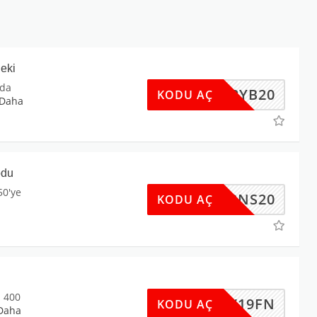
eki
zda
DV2YB20
KODU AÇ
Daha
odu
50'ye
DV2NS20
KODU AÇ
l 400
DW19FN
KODU AÇ
Daha