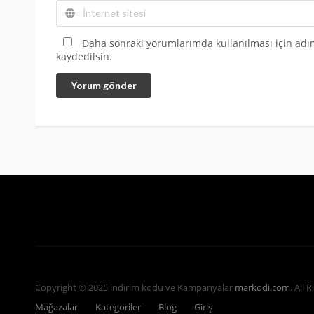
Daha sonraki yorumlarımda kullanılması için adım
kaydedilsin.
Yorum gönder
Copyright © 2025 indirim kodu ve Kampanyalar
markodi.com
. All 
Mağazalar
Kategoriler
Blog
Giriş