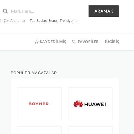
ARAMAK
En Çok Arananlar:
TatilBudur
,
Etstur
,
Trendyol
,...
KAYDEDILMIŞ
FAVORILER
GIRIŞ
POPÜLER MAĞAZALAR