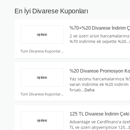
En İyi Divarese Kuponları
%70+%20 Divarese İndirim Ç
2 ve üzeri ürün harcamalarını
%70 indirime ek sepette %20
...
Tüm Divarese Kuponları
%20 Divarese Promosyon K
Yaz sezonu harcamalarınıza %
varan indirime ek %20 indirim
fırsatı
...
Daha
Tüm Divarese Kuponları
125 TL Divarese İndirim Çeki
Advantage ve Cardfinans'a öze
TL ve üzeri alışverişinize 125
...