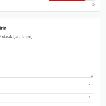
irin
*
olarak işaretlenmiştir
*
*