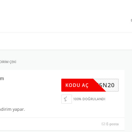
 INDIRIMLERI
DIRIM ÇEKI
im
DVHFSN20
KODU AÇ
100% DOĞRULANDI
ndirim yapar.
E-posta