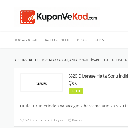
TATIL
İçeriğe
geç
MAĞAZALAR
KATEGORILER
BLOG
GIRIŞ
>
>
KUPONVEKOD.COM
AYAKKABI & ÇANTA
%20 DIVARESE HAFTA SONU İN
%20 Divarese Hafta Sonu İndir
Çeki
KOD
Outlet ürünlerinden yapacağınız harcamalarınıza %20 i
62 Kullanılmış - 0 Bugün
Paylaş