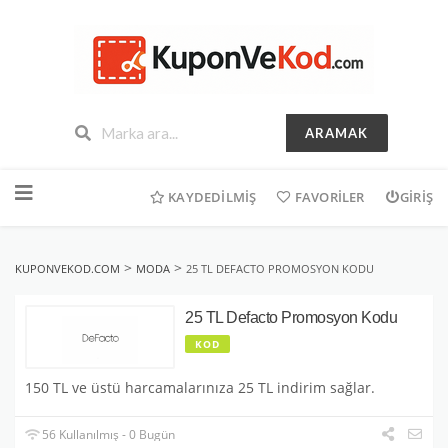
ARAMAK
İçeriğe
geç
KAYDEDILMIŞ
FAVORILER
GIRIŞ
>
>
KUPONVEKOD.COM
MODA
25 TL DEFACTO PROMOSYON KODU
25 TL Defacto Promosyon Kodu
KOD
150 TL ve üstü harcamalarınıza 25 TL indirim sağlar.
56 Kullanılmış - 0 Bugün