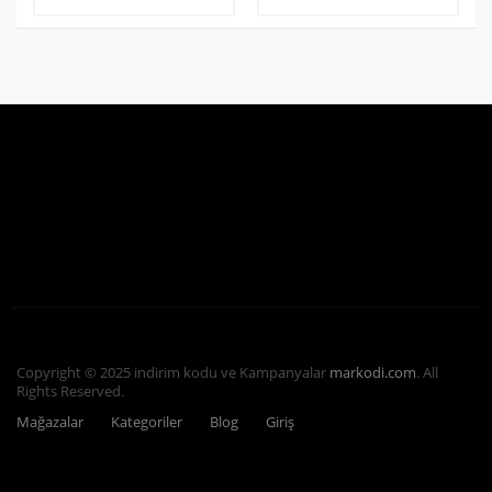
Copyright © 2025 indirim kodu ve Kampanyalar
markodi.com
. All
Rights Reserved.
Mağazalar
Kategoriler
Blog
Giriş