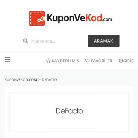
ARAMAK
İçeriğe
geç
KAYDEDILMIŞ
FAVORILER
GIRIŞ
>
KUPONVEKOD.COM
DEFACTO