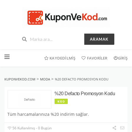
ARAMAK
İçeriğe
geç
KAYDEDILMIŞ
FAVORILER
GIRIŞ
>
>
KUPONVEKOD.COM
MODA
%20 DEFACTO PROMOSYON KODU
%20 Defacto Promosyon Kodu
KOD
Tüm harcamalarınıza %20 indirim sağlar.
56 Kullanılmış - 0 Bugün