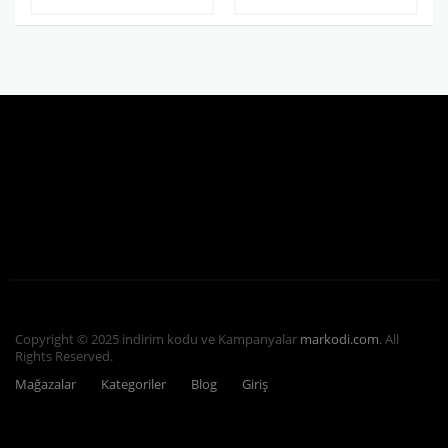
Copyright © 2025 indirim kodu ve Kampanyalar
markodi.com
. All
Rights Reserved.
Mağazalar
Kategoriler
Blog
Giriş