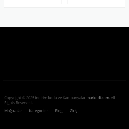
Copyright © 2025 indirim kodu ve Kampanyalar
markodi.com
. All
Rights Reserved.
Mağazalar
Kategoriler
Blog
Giriş