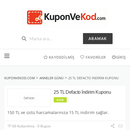
ARAMAK
İçeriğe
geç
KAYDEDILMIŞ
FAVORILER
GIRIŞ
>
>
KUPONVEKOD.COM
ANNELER GÜNÜ
25 TL DEFACTO İNDIRIM KUPONU
25 TL Defacto İndirim Kuponu
KOD
150 TL ve üstü harcamalarınıza 15 TL indirim sağlar.
60 Kullanılmış - 0 Bugün