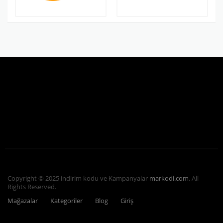
Copyright © 2025 indirim kodu ve Kampanyalar
markodi.com
. All
Rights Reserved.
Mağazalar
Kategoriler
Blog
Giriş