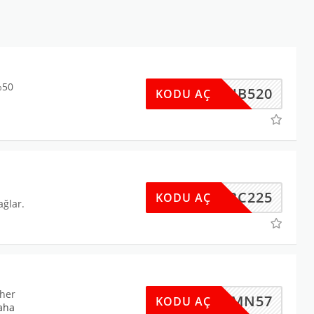
%50
CLUB520
KODU AÇ
BC225
KODU AÇ
ağlar.
 her
BYMN57
KODU AÇ
aha