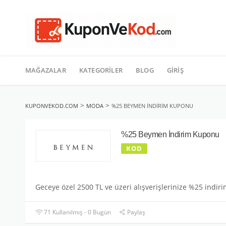
TATIL
İçeriğe
geç
MAĞAZALAR
KATEGORILER
BLOG
GIRIŞ
>
>
KUPONVEKOD.COM
MODA
%25 BEYMEN İNDIRIM KUPONU
%25 Beymen İndirim Kuponu
KOD
Geceye özel 2500 TL ve üzeri alışverişlerinize %25 indiri
71 Kullanılmış - 0 Bugün
Paylaş