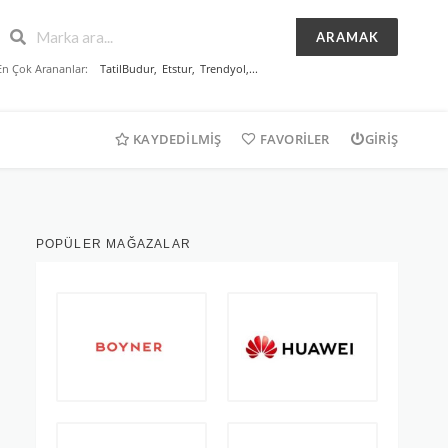
ARAMAK
En Çok Arananlar:
TatilBudur
,
Etstur
,
Trendyol
,...
KAYDEDILMIŞ
FAVORILER
GIRIŞ
POPÜLER MAĞAZALAR