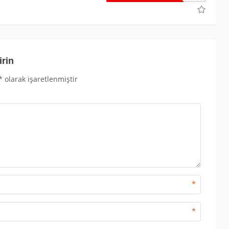
irin
*
olarak işaretlenmiştir
*
*