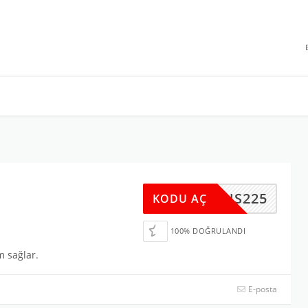
 INDIRIMLERI
LNS225
KODU AÇ
100% DOĞRULANDI
m sağlar.
E-posta