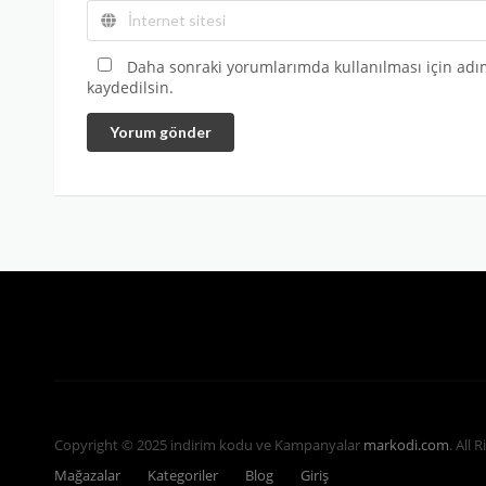
Daha sonraki yorumlarımda kullanılması için adım
kaydedilsin.
Yorum gönder
Copyright © 2025 indirim kodu ve Kampanyalar
markodi.com
. All 
Mağazalar
Kategoriler
Blog
Giriş