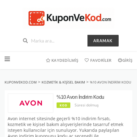
ARAMAK
İçeriğe
geç
KAYDEDILMIŞ
FAVORILER
GIRIŞ
>
>
KUPONVEKOD.COM
KOZMETIK & KIŞISEL BAKIM
%10 AVON İNDIRIM KODU
%10 Avon İndirim Kodu
Süresi dolmuş
KOD
Avon internet sitesinde geçerli %10 indirim fırsatı,
kozmetik ve kişisel bakım alışverişlerinde tasarruf etmek
isteyen kullanıcılar için sunuluyor. Yukarıda paylaşılan
Avon indirim kuponunu kodu aç seçeneği ile