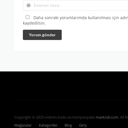
Daha sonraki yorumlarımda kullanılması için adım
kaydedilsin.
Yorum gönder
Copyright © 2025 indirim kodu ve Kampanyalar
markodi.com
. All 
Mağazalar
Kategoriler
Blog
Giriş