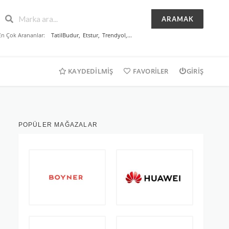
ARAMAK
En Çok Arananlar:
TatilBudur
,
Etstur
,
Trendyol
,...
KAYDEDILMIŞ
FAVORILER
GIRIŞ
POPÜLER MAĞAZALAR