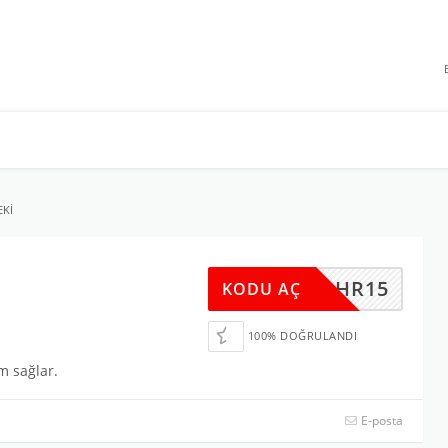
 INDIRIMLERI
EKI
BHR15
KODU AÇ
100% DOĞRULANDI
m sağlar.
E-posta