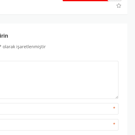
irin
*
olarak işaretlenmiştir
*
*