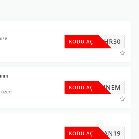
nize
BHR30
KODU AÇ
irim
ANNEM
KODU AÇ
 üzeri
MAN19
KODU AÇ