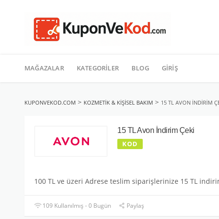
TATIL
İçeriğe
geç
MAĞAZALAR
KATEGORILER
BLOG
GIRIŞ
>
>
KUPONVEKOD.COM
KOZMETIK & KIŞISEL BAKIM
15 TL AVON İNDIRIM Ç
15 TL Avon İndirim Çeki
KOD
100 TL ve üzeri Adrese teslim siparişlerinize 15 TL indiri
109 Kullanılmış - 0 Bugün
Paylaş