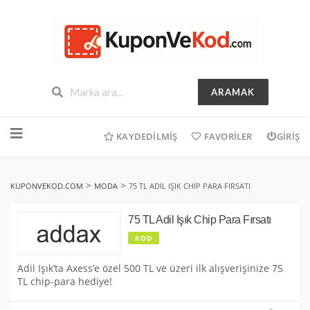
ARAMAK
İçeriğe
geç
KAYDEDILMIŞ
FAVORILER
GIRIŞ
>
>
KUPONVEKOD.COM
MODA
75 TL ADIL IŞIK CHIP PARA FIRSATI
75 TL Adil Işık Chip Para Fırsatı
KOD
Adil Işık’ta Axess’e özel 500 TL ve üzeri ilk alışverişinize 75
TL chip-para hediye!