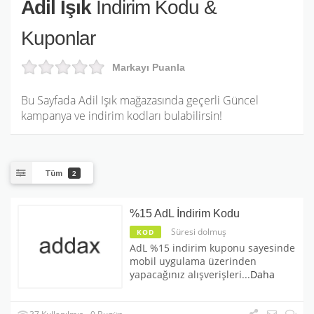
Adil Işık
İndirim Kodu &
Kuponlar
Markayı Puanla
Bu Sayfada Adil Işık mağazasında geçerli Güncel
kampanya ve indirim kodları bulabilirsin!
Tüm
2
%15 AdL İndirim Kodu
Süresi dolmuş
KOD
AdL %15 indirim kuponu sayesinde
mobil uygulama üzerinden
yapacağınız alışverişleri
...
Daha