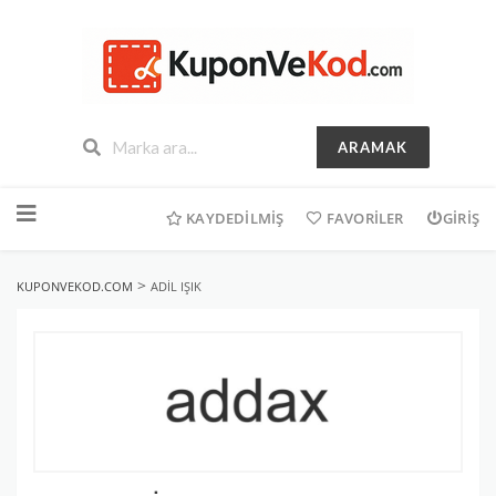
ARAMAK
İçeriğe
geç
KAYDEDILMIŞ
FAVORILER
GIRIŞ
>
KUPONVEKOD.COM
ADIL IŞIK