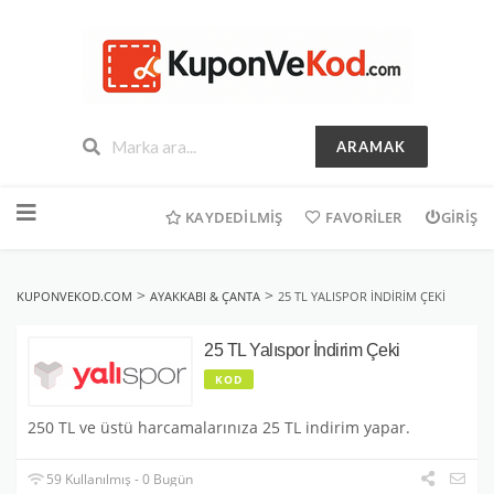
ARAMAK
İçeriğe
geç
KAYDEDILMIŞ
FAVORILER
GIRIŞ
>
>
KUPONVEKOD.COM
AYAKKABI & ÇANTA
25 TL YALISPOR İNDIRIM ÇEKI
25 TL Yalıspor İndirim Çeki
KOD
250 TL ve üstü harcamalarınıza 25 TL indirim yapar.
59 Kullanılmış - 0 Bugün