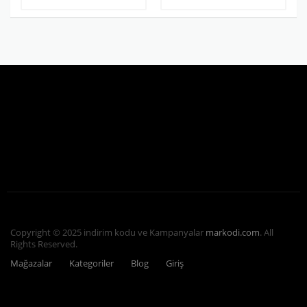
Copyright © 2025 indirim kodu ve Kampanyalar
markodi.com
. All
Rights Reserved.
Mağazalar
Kategoriler
Blog
Giriş