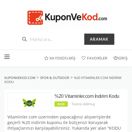
ARAMAK
İçeriğe
geç
KAYDEDILMIŞ
FAVORILER
GIRIŞ
>
>
KUPONVEKOD.COM
SPOR & OUTDOOR
%20 VITAMINLER.COM İNDIRIM
KODU
%20 Vitaminler.com İndirim Kodu
Süresi dolmuş
KOD
Vitaminler.com üzerinden yapacağınız alışverişlerde
geçerli %20 indirim kuponu ile bütçenizi koruyarak
ihtiyaçlarınızı karşılayabilirsiniz. Yukarıda yer alan “KODU