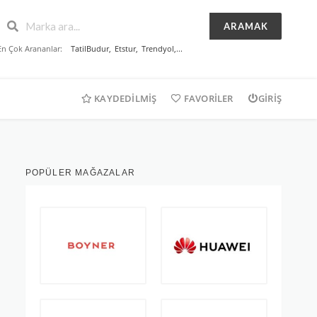
ARAMAK
En Çok Arananlar:
TatilBudur
,
Etstur
,
Trendyol
,...
KAYDEDILMIŞ
FAVORILER
GIRIŞ
POPÜLER MAĞAZALAR