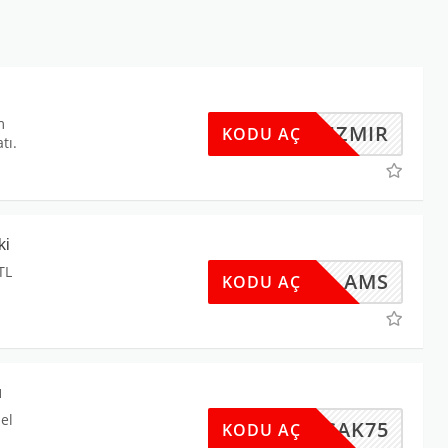
m
IZMIR
KODU AÇ
tı.
ki
TL
AMS
KODU AÇ
u
el
UCAK75
KODU AÇ