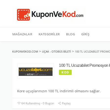
TATIL
İçeriğe
geç
MAĞAZALAR
KATEGORILER
BLOG
GIRIŞ
>
>
KUPONVEKOD.COM
UÇAK - OTOBÜS BILETI
100 TL UCUZABILET PRO
100 TL Ucuzabilet Promosyon
KOD
Kore uçuşlarınızın 100 TL indirimli olmasını sağlar.
64 Kullanılmış - 0 Bugün
Paylaş