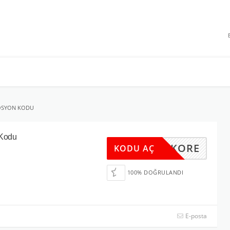
 INDIRIMLERI
MOSYON KODU
 Kodu
KORE
KODU AÇ
100% DOĞRULANDI
E-posta