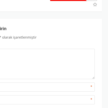
irin
*
olarak işaretlenmiştir
*
*