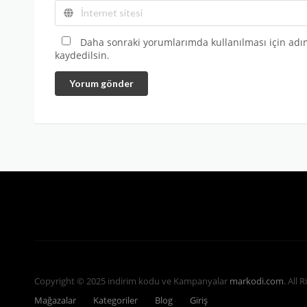
Daha sonraki yorumlarımda kullanılması için adım
kaydedilsin.
Yorum gönder
Copyright © 2025 indirim kodu ve Kampanyalar
markodi.com
. All 
Mağazalar
Kategoriler
Blog
Giriş