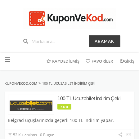
ARAMAK
İçeriğe
geç
KAYDEDILMIŞ
FAVORILER
GIRIŞ
>
KUPONVEKOD.COM
100 TL UCUZABILET İNDIRIM ÇEKI
100 TL Ucuzabilet İndirim Çeki
KOD
Belgrad uçuşlarınızda geçerli 100 TL indirim yapar.
52 Kullanılmış - 0 Bugün