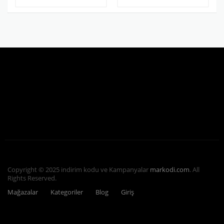
Copyright © 2025 indirim kodu ve Kampanyalar
markodi.com
. All
Rights Reserved.
Mağazalar
Kategoriler
Blog
Giriş