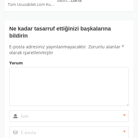
satın
...
Daha
Tüm Ucuzabilet.com Kuponları
Ne kadar tasarruf ettiğinizi başkalarına
bildirin
E-posta adresiniz yayınlanmayacaktır.
Zorunlu alanlar
*
olarak işaretlenmiştir
Yorum
*
*