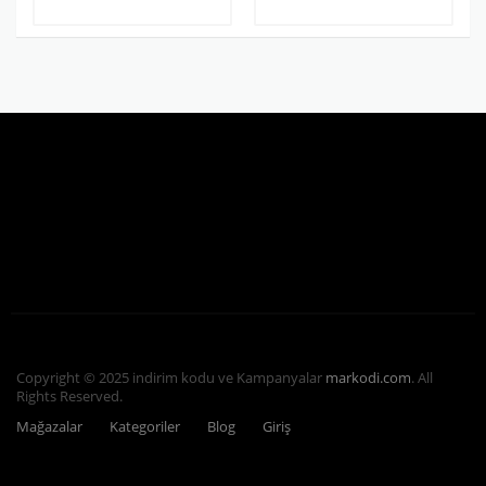
Copyright © 2025 indirim kodu ve Kampanyalar
markodi.com
. All
Rights Reserved.
Mağazalar
Kategoriler
Blog
Giriş