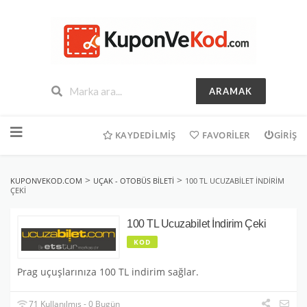
ARAMAK
İçeriğe
geç
KAYDEDILMIŞ
FAVORILER
GIRIŞ
>
>
KUPONVEKOD.COM
UÇAK - OTOBÜS BILETI
100 TL UCUZABILET İNDIRIM
ÇEKI
100 TL Ucuzabilet İndirim Çeki
KOD
Prag uçuşlarınıza 100 TL indirim sağlar.
71 Kullanılmış - 0 Bugün