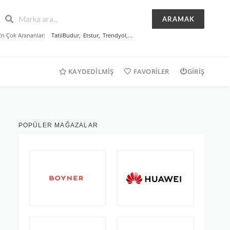
ARAMAK
En Çok Arananlar:
TatilBudur
,
Etstur
,
Trendyol
,...
KAYDEDILMIŞ
FAVORILER
GIRIŞ
POPÜLER MAĞAZALAR