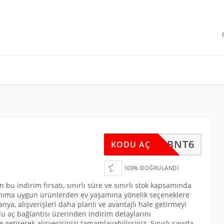
 INDIRIMLERI
G2N4BNT6
KODU AÇ
100% DOĞRULANDI
 bu indirim fırsatı, sınırlı süre ve sınırlı stok kapsamında
lanıma uygun ürünlerden ev yaşamına yönelik seçeneklere
ya, alışverişleri daha planlı ve avantajlı hale getirmeyi
 aç bağlantısı üzerinden indirim detaylarını
 getirerek alışverişinizi tamamlayabilirsiniz. Sınırlı sayıda