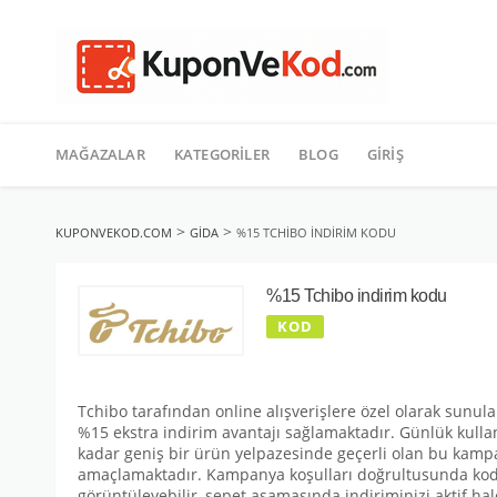
TATIL
İçeriğe
geç
MAĞAZALAR
KATEGORILER
BLOG
GIRIŞ
>
>
KUPONVEKOD.COM
GIDA
%15 TCHIBO INDIRIM KODU
%15 Tchibo indirim kodu
KOD
Tchibo tarafından online alışverişlere özel olarak sunulan
%15 ekstra indirim avantajı sağlamaktadır. Günlük kul
kadar geniş bir ürün yelpazesinde geçerli olan bu kampan
amaçlamaktadır. Kampanya koşulları doğrultusunda kodu
görüntüleyebilir, sepet aşamasında indiriminizi aktif hale