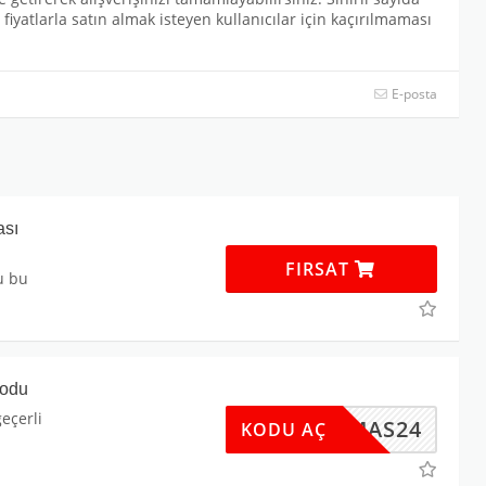
iyatlarla satın almak isteyen kullanıcılar için kaçırılmaması
E-posta
ası
FIRSAT
u bu
kodu
eçerli
XMAS24
KODU AÇ