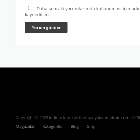
Daha sonraki yorumlarımda kullanılması için adım
kaydedilsin.
Yorum gönder
Copyright © 2025 indirim kodu ve Kampanyalar
markodi.com
. All 
Mağazalar
Kategoriler
Blog
Giriş