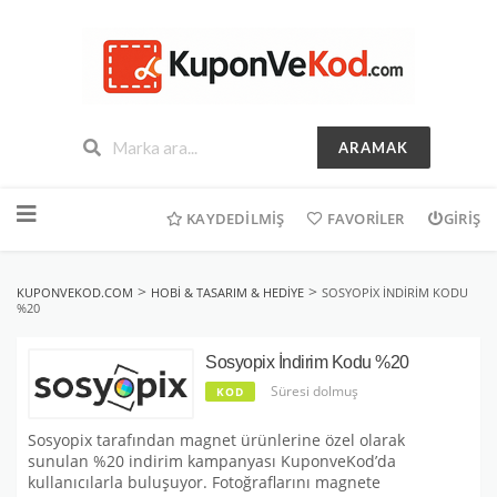
ARAMAK
İçeriğe
geç
KAYDEDILMIŞ
FAVORILER
GIRIŞ
>
>
KUPONVEKOD.COM
HOBI & TASARIM & HEDIYE
SOSYOPIX İNDIRIM KODU
%20
Sosyopix İndirim Kodu %20
Süresi dolmuş
KOD
Sosyopix tarafından magnet ürünlerine özel olarak
sunulan %20 indirim kampanyası KuponveKod’da
kullanıcılarla buluşuyor. Fotoğraflarını magnete