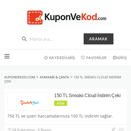
ARAMAK
İçeriğe
geç
KAYDEDILMIŞ
FAVORILER
GIRIŞ
>
>
KUPONVEKOD.COM
AYAKKABI & ÇANTA
150 TL SNEAKS CLOUD İNDIRIM
ÇEKI
150 TL Sneaks Cloud İndirim Çeki
KOD
750 TL ve üzeri harcamalarınıza 150 TL indirim sağlar.
68 Kullanılmış - 0 Bugün