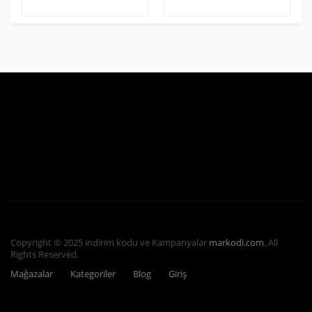
Copyright © 2025 indirim kodu ve Kampanyalar
markodi.com
. All
Rights Reserved.
Mağazalar
Kategoriler
Blog
Giriş