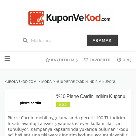
ARAMAK
İçeriğe
geç
KAYDEDILMIŞ
FAVORILER
GIRIŞ
>
>
KUPONVEKOD.COM
MODA
%10 PIERRE CARDIN İNDIRIM KUPONU
%10 Pierre Cardin İndirim Kuponu
KOD
Pierre Cardin mobil uygulamasında geçerli 100 TL indirim
fırsatı, avantajlı alışveriş yapmak isteyen kullanıcılar için
sunuluyor. Kampanya kapsamında yukarıda bulunan “kodu
aç” bağlantısına tıklayarak indirim kodunu görüntüleyebilir