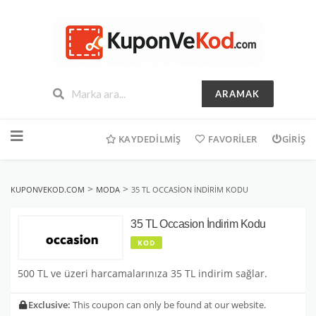
ARAMAK
İçeriğe
geç
KAYDEDILMIŞ
FAVORILER
GIRIŞ
>
>
KUPONVEKOD.COM
MODA
35 TL OCCASION İNDIRIM KODU
35 TL Occasion İndirim Kodu
KOD
500 TL ve üzeri harcamalarınıza 35 TL indirim sağlar.
Exclusive:
This coupon can only be found at our website.