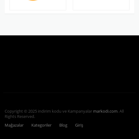
Copyright © 2025 indirim kodu ve Kampanyalar
markodi.com
. All
Rights Reserved.
Mağazalar
Kategoriler
Blog
Giriş