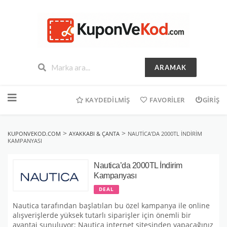
ARAMAK
İçeriğe
geç
KAYDEDILMIŞ
FAVORILER
GIRIŞ
>
>
KUPONVEKOD.COM
AYAKKABI & ÇANTA
NAUTICA’DA 2000TL İNDIRIM
KAMPANYASI
Nautica’da 2000TL İndirim
Kampanyası
DEAL
Nautica tarafından başlatılan bu özel kampanya ile online
alışverişlerde yüksek tutarlı siparişler için önemli bir
avantaj sunuluyor; Nautica internet sitesinden yapacağınız