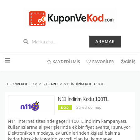
ARAMAK
İçeriğe
geç
KAYDEDILMIŞ
FAVORILER
GIRIŞ
>
>
KUPONVEKOD.COM
E-TICARET
N11 İNDIRIM KODU 100TL
N11 İndirim Kodu 100TL
Süresi dolmuş
KOD
N11 internet sitesinde geçerli 100TL indirim kampanyası,
kullanıcılarına alışverişlerinde ek bir fiyat avantajı sunuyor.
Elektronikten modaya, ev ürünlerinden kişisel bakıma
kadar birçok kategoride geçerli olan bu kampanya