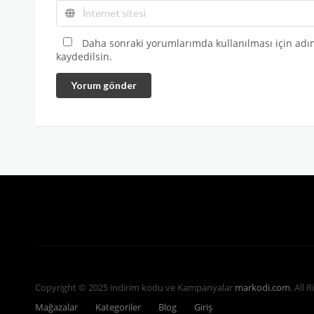
Daha sonraki yorumlarımda kullanılması için adım
kaydedilsin.
Yorum gönder
Copyright © 2025 indirim kodu ve Kampanyalar
markodi.com
. All 
Mağazalar
Kategoriler
Blog
Giriş