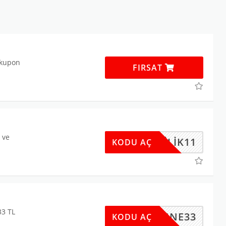
ı kupon
FIRSAT
L ve
VLILIK11
KODU AÇ
33 TL
ANNE33
KODU AÇ