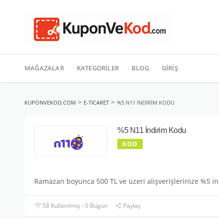
TATIL
İçeriğe
geç
MAĞAZALAR
KATEGORILER
BLOG
GIRIŞ
>
>
KUPONVEKOD.COM
E-TICARET
%5 N11 İNDIRIM KODU
%5 N11 İndirim Kodu
KOD
Ramazan boyunca 500 TL ve üzeri alışverişlerinize %5 in
58 Kullanılmış - 0 Bugün
Paylaş