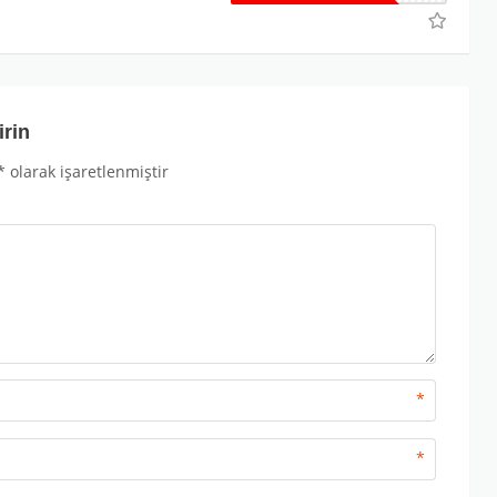
irin
*
olarak işaretlenmiştir
*
*