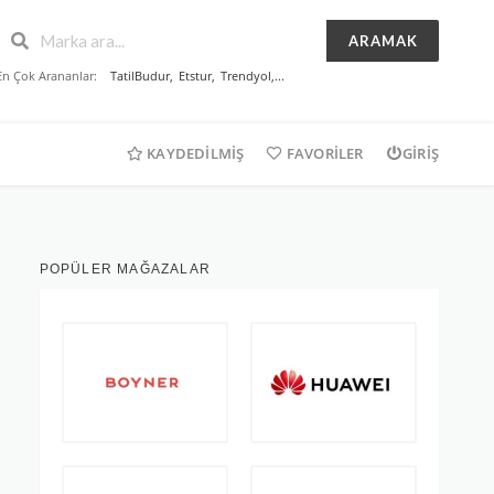
ARAMAK
En Çok Arananlar:
TatilBudur
,
Etstur
,
Trendyol
,...
KAYDEDILMIŞ
FAVORILER
GIRIŞ
POPÜLER MAĞAZALAR