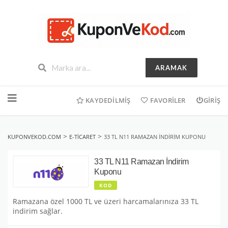
ARAMAK
İçeriğe
geç
KAYDEDILMIŞ
FAVORILER
GIRIŞ
>
>
KUPONVEKOD.COM
E-TICARET
33 TL N11 RAMAZAN İNDIRIM KUPONU
33 TL N11 Ramazan İndirim
Kuponu
KOD
Ramazana özel 1000 TL ve üzeri harcamalarınıza 33 TL
indirim sağlar.