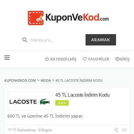
ARAMAK
İçeriğe
geç
KAYDEDILMIŞ
FAVORILER
GIRIŞ
>
>
KUPONVEKOD.COM
MODA
45 TL LACOSTE İNDIRIM KODU
45 TL Lacoste İndirim Kodu
KOD
600 TL ve üzerine 45 TL İndirim yapar.
71 Kullanılmış - 0 Bugün