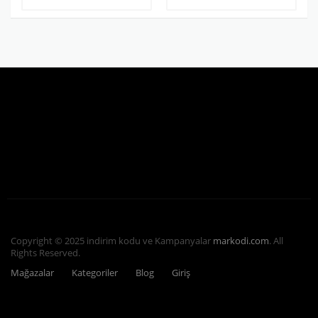
Copyright © 2025 indirim kodu ve Kampanyalar
markodi.com
. All
Rights Reserved.
Mağazalar
Kategoriler
Blog
Giriş