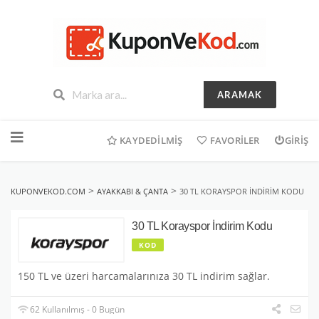
ARAMAK
İçeriğe
geç
KAYDEDILMIŞ
FAVORILER
GIRIŞ
>
>
KUPONVEKOD.COM
AYAKKABI & ÇANTA
30 TL KORAYSPOR İNDIRIM KODU
30 TL Korayspor İndirim Kodu
KOD
150 TL ve üzeri harcamalarınıza 30 TL indirim sağlar.
62 Kullanılmış - 0 Bugün