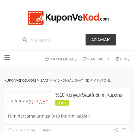
ARAMAK
İçeriğe
geç
KAYDEDILMIŞ
FAVORILER
GIRIŞ
>
>
KUPONVEKOD.COM
SAAT
%10 KONYALI SAAT İNDIRIM KUPONU
%10 Konyalı Saat İndirim Kuponu
KOD
Tüm harcamalarınıza %10 indirim sağlar.
78 Kullanılmış - 0 Bugün