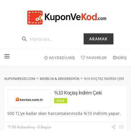
ARAMAK
İçeriğe
geç
KAYDEDILMIŞ
FAVORILER
GIRIŞ
>
>
KUPONVEKOD.COM
MOBILYA & DEKORASYON
%10 KOÇTAŞ İNDIRIM ÇEKI
%10 Koçtaş İndirim Çeki
KOD
500 TL’ye kadar olan harcamalarınızda %10 indirim yapar.
86 Kullanılmış - 0 Bugün