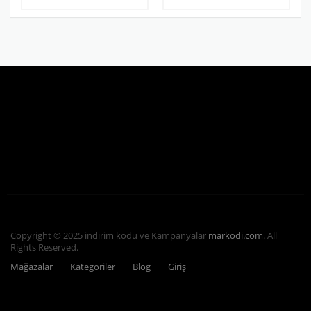
Copyright © 2025 indirim kodu ve Kampanyalar
markodi.com
. All
Rights Reserved.
Mağazalar
Kategoriler
Blog
Giriş