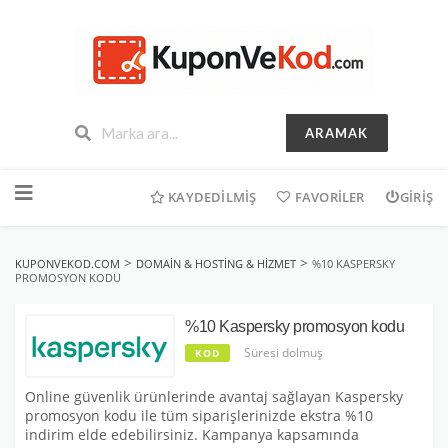
ARAMAK
İçeriğe
geç
KAYDEDILMIŞ
FAVORILER
GIRIŞ
>
>
KUPONVEKOD.COM
DOMAIN & HOSTING & HIZMET
%10 KASPERSKY
PROMOSYON KODU
%10 Kaspersky promosyon kodu
Süresi dolmuş
KOD
Online güvenlik ürünlerinde avantaj sağlayan Kaspersky
promosyon kodu ile tüm siparişlerinizde ekstra %10
indirim elde edebilirsiniz. Kampanya kapsamında