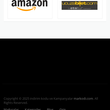
Copyright © 2025 indirim kodu ve Kampanyalar
markodi.com
. All
Rights Reserved.
Mağazalar
Kategoriler
Blog
Giriş