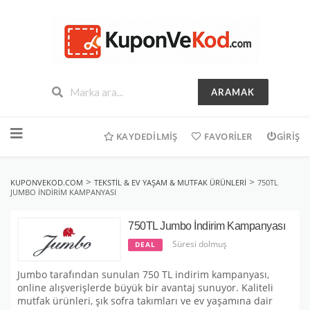
ARAMAK
İçeriğe
geç
KAYDEDILMIŞ
FAVORILER
GIRIŞ
>
>
KUPONVEKOD.COM
TEKSTIL & EV YAŞAM & MUTFAK ÜRÜNLERI
750TL
JUMBO İNDIRIM KAMPANYASI
750TL Jumbo İndirim Kampanyası
Süresi dolmuş
DEAL
Jumbo tarafından sunulan 750 TL indirim kampanyası,
online alışverişlerde büyük bir avantaj sunuyor. Kaliteli
mutfak ürünleri, şık sofra takımları ve ev yaşamına dair