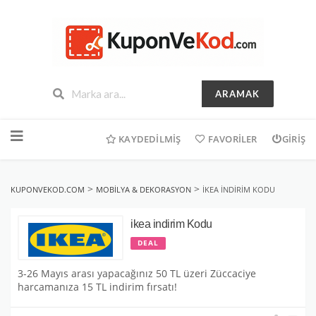
ARAMAK
İçeriğe
geç
KAYDEDILMIŞ
FAVORILER
GIRIŞ
>
>
KUPONVEKOD.COM
MOBILYA & DEKORASYON
IKEA INDIRIM KODU
ikea indirim Kodu
DEAL
3-26 Mayıs arası yapacağınız 50 TL üzeri Züccaciye
harcamanıza 15 TL indirim fırsatı!