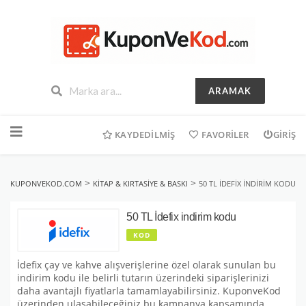
ARAMAK
İçeriğe
geç
KAYDEDILMIŞ
FAVORILER
GIRIŞ
>
>
KUPONVEKOD.COM
KITAP & KIRTASIYE & BASKI
50 TL İDEFIX INDIRIM KODU
50 TL İdefix indirim kodu
KOD
İdefix çay ve kahve alışverişlerine özel olarak sunulan bu
indirim kodu ile belirli tutarın üzerindeki siparişlerinizi
daha avantajlı fiyatlarla tamamlayabilirsiniz. KuponveKod
üzerinden ulaşabileceğiniz bu kampanya kapsamında,