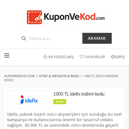
ARAMAK
İçeriğe
geç
KAYDEDILMIŞ
FAVORILER
GIRIŞ
>
>
KUPONVEKOD.COM
KITAP & KIRTASIYE & BASKI
1000 TL İDEFIX INDIRIM
KODU
1000 TL İdefix indirim kodu
KOD
İdefix, yüksek tutarlı ısıtıcı alışverişleri için sunduğu bu özel
kampanya ile kullanıcılarına önemli bir tasarruf imkânı
sağlıyor. 30.000 TL ve üzerindeki ısıtıcı alımlarında geçerli