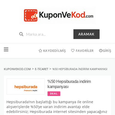
ARAMAK
İçeriğe
geç
KAYDEDILMIŞ
FAVORILER
GIRIŞ
>
>
KUPONVEKOD.COM
E-TICARET
%50 HEPSIBURADA INDIRIM KAMPANYASI
%50 Hepsiburada indirim
kampanyası
DEAL
Hepsiburada’nın başlattığı bu kampanya ile online
alışverişlerde %50’ye varan indirim avantajı elde
edebilirsiniz; Hepsiburada internet sitesinden yapacağınız