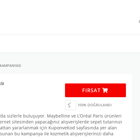
 INDIRIMLERI
M KAMPANYASI
sı
FIRSAT
100% DOĞRULANDI
a sizlerle buluşuyor. Maybelline ve L’Oréal Paris ürünleri
rnet sitesinden yapacağınız alışverişlerde sepet tutarınızı
rsattan yararlanmak için KuponveKod sayfasında yer alan
m sunan bu kampanya ile kozmetik alışverişlerinizi daha