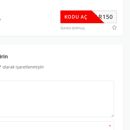
BAHAR150
KODU AÇ
e
Süresi dolmuş
irin
*
olarak işaretlenmiştir
*