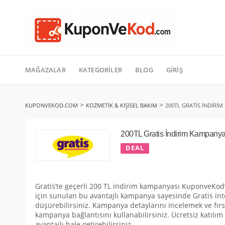
TATIL
İçeriğe
geç
MAĞAZALAR
KATEGORILER
BLOG
GIRIŞ
>
>
KUPONVEKOD.COM
KOZMETIK & KIŞISEL BAKIM
200TL GRATIS İNDIRI
200TL Gratis İndirim Kampanya
DEAL
Gratis’te geçerli 200 TL indirim kampanyası KuponveKod’d
için sunulan bu avantajlı kampanya sayesinde Gratis inte
düşürebilirsiniz. Kampanya detaylarını incelemek ve fı
kampanya bağlantısını kullanabilirsiniz. Ücretsiz katılı
avantajlı hale getirebilirsiniz.