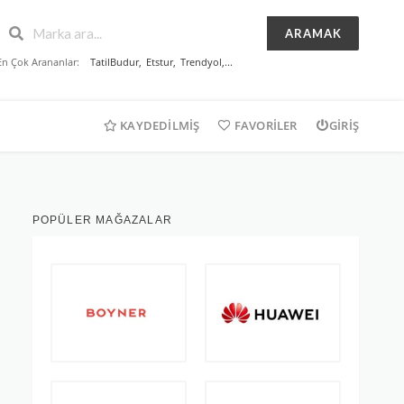
ARAMAK
En Çok Arananlar:
TatilBudur
,
Etstur
,
Trendyol
,...
KAYDEDILMIŞ
FAVORILER
GIRIŞ
POPÜLER MAĞAZALAR