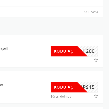
E-posta
eçerli
YENI200
KODU AÇ
erli
EKLIPS15
KODU AÇ
Süresi dolmuş