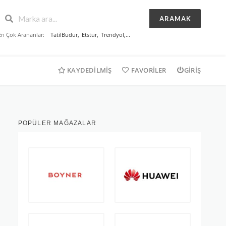
ARAMAK
En Çok Arananlar:
TatilBudur
,
Etstur
,
Trendyol
,...
KAYDEDILMIŞ
FAVORILER
GIRIŞ
POPÜLER MAĞAZALAR