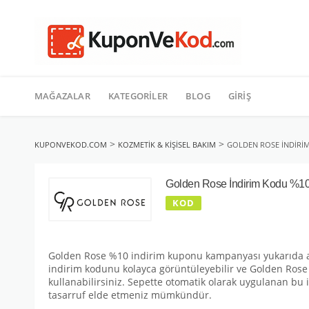
TATIL
İçeriğe
geç
MAĞAZALAR
KATEGORILER
BLOG
GIRIŞ
>
>
KUPONVEKOD.COM
KOZMETIK & KIŞISEL BAKIM
GOLDEN ROSE İNDIRI
Golden Rose İndirim Kodu %1
KOD
Golden Rose %10 indirim kuponu kampanyası yukarıda akt
indirim kodunu kolayca görüntüleyebilir ve Golden Rose 
kullanabilirsiniz. Sepette otomatik olarak uygulanan b
tasarruf elde etmeniz mümkündür.