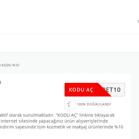
 INDIRIMLERI
M KODU %10
0
SEPET10
KODU AÇ
100% DOĞRULANDI
if olarak sunulmaktadır. “KODU AÇ” linkine tıklayarak
internet sitesinde yapacağınız ürün alışverişlerinde
u indirim sayesinde tüm kozmetik ve makyaj ürünlerinde %10