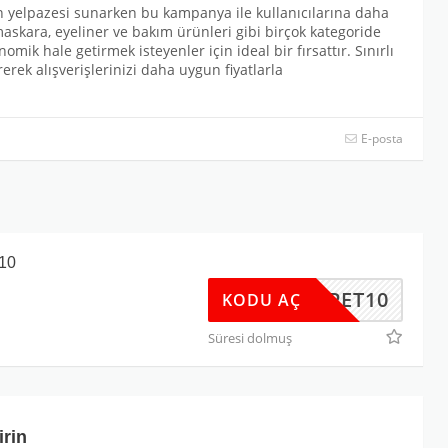
 yelpazesi sunarken bu kampanya ile kullanıcılarına daha
maskara, eyeliner ve bakım ürünleri gibi birçok kategoride
mik hale getirmek isteyenler için ideal bir fırsattır. Sınırlı
ek alışverişlerinizi daha uygun fiyatlarla
E-posta
10
SEPET10
KODU AÇ
Süresi dolmuş
irin