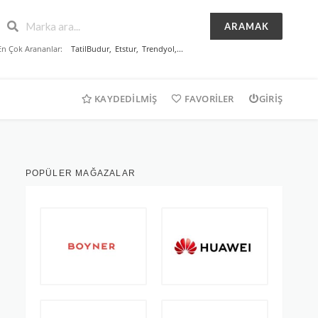
ARAMAK
En Çok Arananlar:
TatilBudur
,
Etstur
,
Trendyol
,...
KAYDEDILMIŞ
FAVORILER
GIRIŞ
POPÜLER MAĞAZALAR