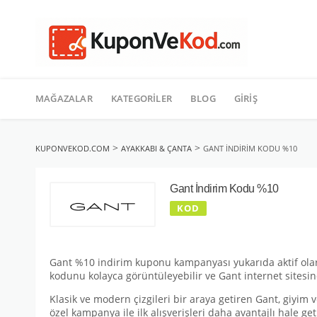
TATIL
İçeriğe
geç
MAĞAZALAR
KATEGORILER
BLOG
GIRIŞ
>
>
KUPONVEKOD.COM
AYAKKABI & ÇANTA
GANT İNDIRIM KODU %10
Gant İndirim Kodu %10
KOD
Gant %10 indirim kuponu kampanyası yukarıda aktif olar
kodunu kolayca görüntüleyebilir ve Gant internet sitesind
Klasik ve modern çizgileri bir araya getiren Gant, giyim 
özel kampanya ile ilk alışverişleri daha avantajlı hale ge