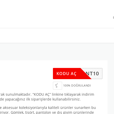
 INDIRIMLERI
MYGANT10
KODU AÇ
100% DOĞRULANDI
ak sunulmaktadır. “KODU AÇ” linkine tıklayarak indirim
e yapacağınız ilk siparişlerde kullanabilirsiniz.
ve aksesuar koleksiyonlarıyla kaliteli ürünler sunarken bu
tiriyor. Gömlek, tişört, pantolon ve dış giyim ürünlerinde