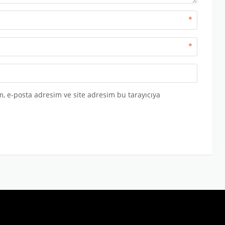
*
*
, e-posta adresim ve site adresim bu tarayıcıya