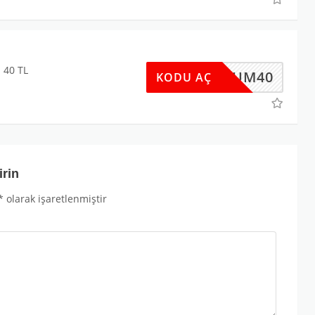
 40 TL
UPONUM40
KODU AÇ
irin
*
olarak işaretlenmiştir