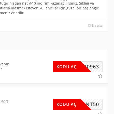
utarınızdan net %10 indirim kazanabilirsiniz. Şıklığı ve
larla ulaşmak isteyen kullanıcılar için güzel bir başlangıç
meniz önerilir.
E-posta
 varan
60710963
KODU AÇ
z?
 50 TL
GNT50
KODU AÇ