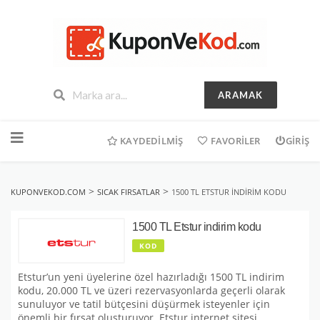
ARAMAK
İçeriğe
geç
KAYDEDILMIŞ
FAVORILER
GIRIŞ
>
>
KUPONVEKOD.COM
SICAK FIRSATLAR
1500 TL ETSTUR INDIRIM KODU
1500 TL Etstur indirim kodu
KOD
Etstur’un yeni üyelerine özel hazırladığı 1500 TL indirim
kodu, 20.000 TL ve üzeri rezervasyonlarda geçerli olarak
sunuluyor ve tatil bütçesini düşürmek isteyenler için
önemli bir fırsat oluşturuyor. Etstur internet sitesi